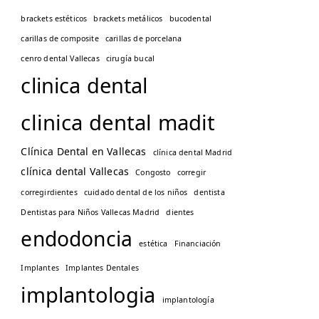
brackets estéticos
brackets metálicos
bucodental
carillas de composite
carillas de porcelana
cenro dental Vallecas
cirugía bucal
clinica dental
clinica dental madit
Clínica Dental en Vallecas
clínica dental Madrid
clínica dental Vallecas
Congosto
corregir
corregirdientes
cuidado dental de los niños
dentista
Dentistas para Niños Vallecas Madrid
dientes
endodoncia
estética
Financiación
Implantes
Implantes Dentales
implantologia
implantología