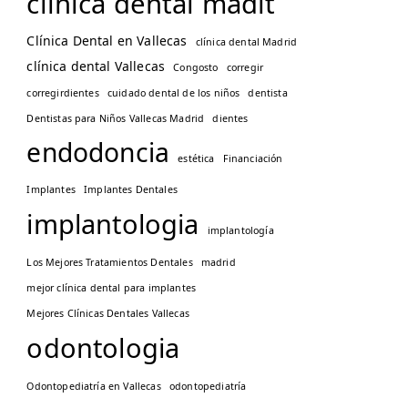
clinica dental madit
Clínica Dental en Vallecas
clínica dental Madrid
clínica dental Vallecas
Congosto
corregir
corregirdientes
cuidado dental de los niños
dentista
Dentistas para Niños Vallecas Madrid
dientes
endodoncia
estética
Financiación
Implantes
Implantes Dentales
implantologia
implantología
Los Mejores Tratamientos Dentales
madrid
mejor clínica dental para implantes
Mejores Clínicas Dentales Vallecas
odontologia
Odontopediatría en Vallecas
odontopediatría