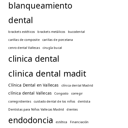
blanqueamiento
dental
brackets estéticos
brackets metálicos
bucodental
carillas de composite
carillas de porcelana
cenro dental Vallecas
cirugía bucal
clinica dental
clinica dental madit
Clínica Dental en Vallecas
clínica dental Madrid
clínica dental Vallecas
Congosto
corregir
corregirdientes
cuidado dental de los niños
dentista
Dentistas para Niños Vallecas Madrid
dientes
endodoncia
estética
Financiación