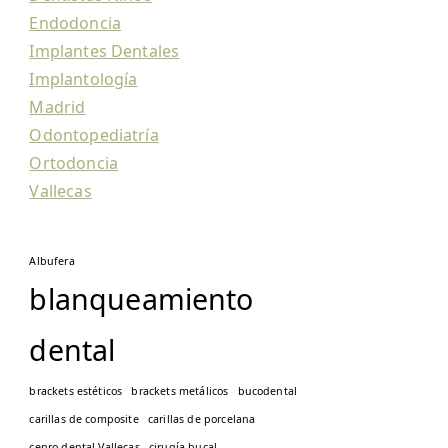
Endodoncia
Implantes Dentales
Implantología
Madrid
Odontopediatría
Ortodoncia
Vallecas
Albufera
blanqueamiento
dental
brackets estéticos
brackets metálicos
bucodental
carillas de composite
carillas de porcelana
cenro dental Vallecas
cirugía bucal