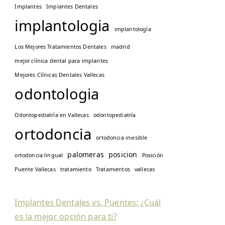
Implantes
Implantes Dentales
implantologia
implantología
Los Mejores Tratamientos Dentales
madrid
mejor clínica dental para implantes
Mejores Clínicas Dentales Vallecas
odontologia
Odontopediatría en Vallecas
odontopediatría
ortodoncia
ortodoncia invisible
palomeras
posicion
ortodoncia lingual
Posición
Puente Vallecas
tratamiento
Tratamientos
vallecas
Implantes Dentales vs. Puentes: ¿Cuál
es la mejor opción para ti?