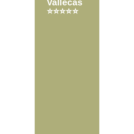
Vallecas
⭐⭐⭐⭐⭐