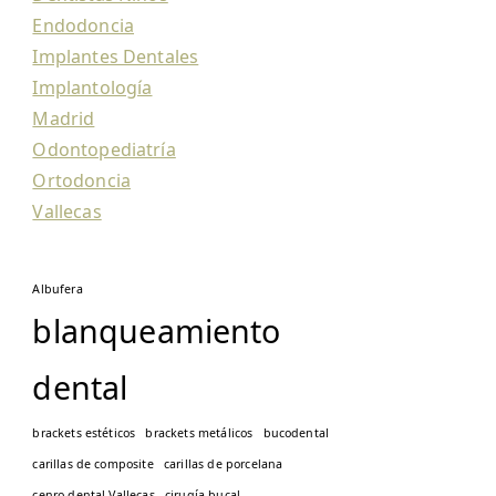
Endodoncia
Implantes Dentales
Implantología
Madrid
Odontopediatría
Ortodoncia
Vallecas
Albufera
blanqueamiento
dental
brackets estéticos
brackets metálicos
bucodental
carillas de composite
carillas de porcelana
cenro dental Vallecas
cirugía bucal