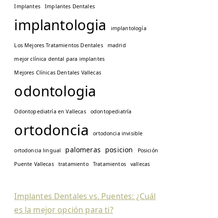
Implantes
Implantes Dentales
implantologia
implantología
Los Mejores Tratamientos Dentales
madrid
mejor clínica dental para implantes
Mejores Clínicas Dentales Vallecas
odontologia
Odontopediatría en Vallecas
odontopediatría
ortodoncia
ortodoncia invisible
palomeras
posicion
ortodoncia lingual
Posición
Puente Vallecas
tratamiento
Tratamientos
vallecas
Implantes Dentales vs. Puentes: ¿Cuál
es la mejor opción para ti?