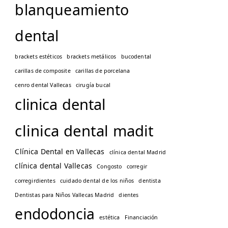
blanqueamiento
dental
brackets estéticos
brackets metálicos
bucodental
carillas de composite
carillas de porcelana
cenro dental Vallecas
cirugía bucal
clinica dental
clinica dental madit
Clínica Dental en Vallecas
clínica dental Madrid
clínica dental Vallecas
Congosto
corregir
corregirdientes
cuidado dental de los niños
dentista
Dentistas para Niños Vallecas Madrid
dientes
endodoncia
estética
Financiación