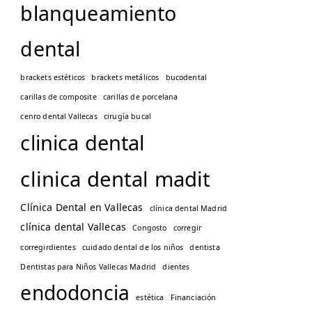
blanqueamiento
dental
brackets estéticos
brackets metálicos
bucodental
carillas de composite
carillas de porcelana
cenro dental Vallecas
cirugía bucal
clinica dental
clinica dental madit
Clínica Dental en Vallecas
clínica dental Madrid
clínica dental Vallecas
Congosto
corregir
corregirdientes
cuidado dental de los niños
dentista
Dentistas para Niños Vallecas Madrid
dientes
endodoncia
estética
Financiación