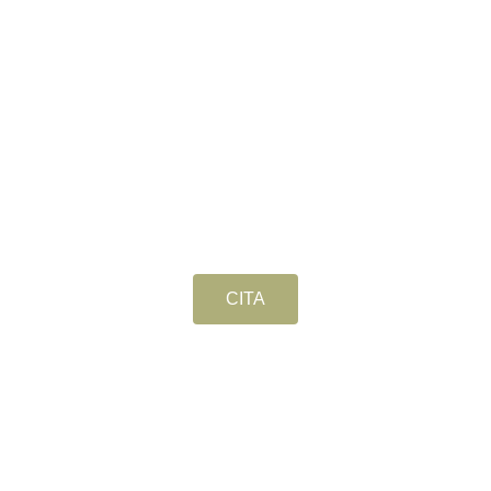
Pedir Cita
Ahora
CITA