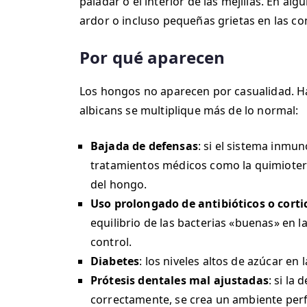
paladar o el interior de las mejillas. En a
ardor o incluso pequeñas grietas en las co
Por qué aparecen
Los hongos no aparecen por casualidad. H
albicans se multiplique más de lo normal:
Bajada de defensas
: si el sistema inmu
tratamientos médicos como la quimiotera
del hongo.
Uso prolongado de antibióticos o corti
equilibrio de las bacterias «buenas» en 
control.
Diabetes
: los niveles altos de azúcar en
Prótesis dentales mal ajustadas
: si la
correctamente, se crea un ambiente perf