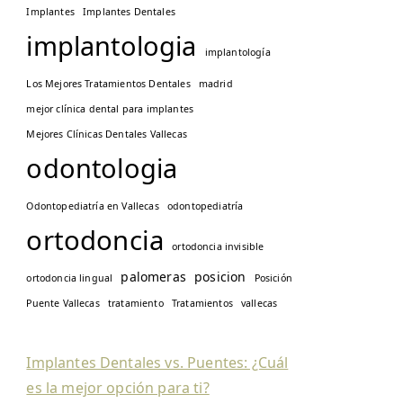
Implantes
Implantes Dentales
implantologia
implantología
Los Mejores Tratamientos Dentales
madrid
mejor clínica dental para implantes
Mejores Clínicas Dentales Vallecas
odontologia
Odontopediatría en Vallecas
odontopediatría
ortodoncia
ortodoncia invisible
palomeras
posicion
ortodoncia lingual
Posición
Puente Vallecas
tratamiento
Tratamientos
vallecas
Implantes Dentales vs. Puentes: ¿Cuál
es la mejor opción para ti?