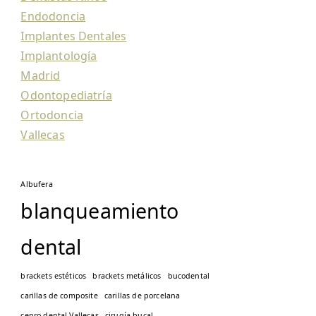
Endodoncia
Implantes Dentales
Implantología
Madrid
Odontopediatría
Ortodoncia
Vallecas
Albufera
blanqueamiento
dental
brackets estéticos
brackets metálicos
bucodental
carillas de composite
carillas de porcelana
cenro dental Vallecas
cirugía bucal