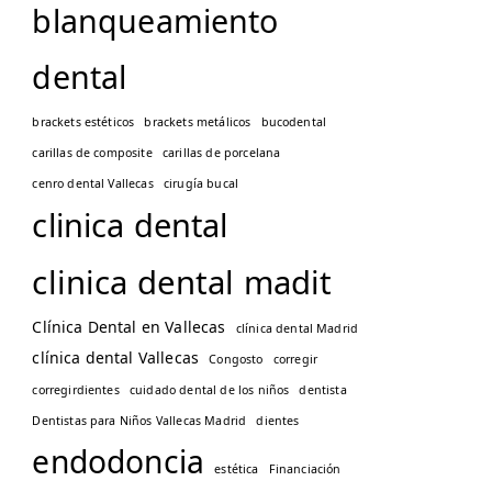
blanqueamiento
dental
brackets estéticos
brackets metálicos
bucodental
carillas de composite
carillas de porcelana
cenro dental Vallecas
cirugía bucal
clinica dental
clinica dental madit
Clínica Dental en Vallecas
clínica dental Madrid
clínica dental Vallecas
Congosto
corregir
corregirdientes
cuidado dental de los niños
dentista
Dentistas para Niños Vallecas Madrid
dientes
endodoncia
estética
Financiación